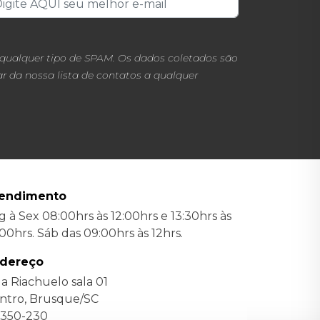
 qualquer tipo de SPAM. Os dados coletados são
 da nossa lista de contatos a qualquer
endimento
g à Sex 08:00hrs às 12:00hrs e 13:30hrs às
:00hrs. Sáb das 09:00hrs às 12hrs.
dereço
a Riachuelo sala 01
ntro, Brusque/SC
350-230