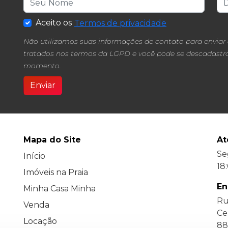
Aceito os
Termos de privacidade
Não utilizamos suas informações de contato para enviar
tratados nos termos da LGPD e você pode se descadastrar
momento.
Enviar
Mapa do Site
At
Se
Início
18
Imóveis na Praia
En
Minha Casa Minha
Ru
Venda
Ce
Locação
88