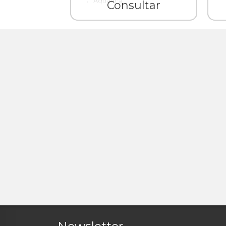
Aquatica
Consultar
1 ° Andar