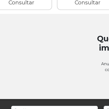
Consultar
Consultar
Qu
im
Anu
co