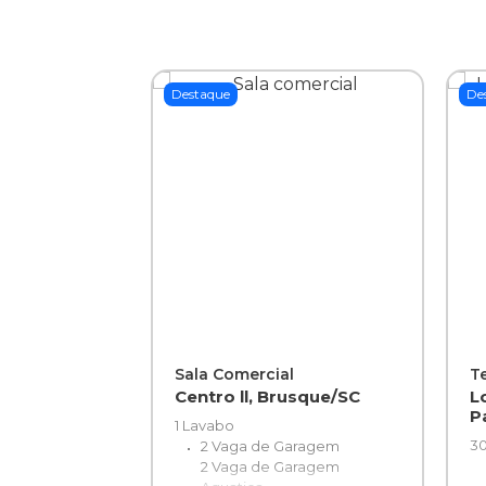
Destaque
De
Sala Comercial
T
Centro ll, Brusque/SC
L
P
1 Lavabo
30
2 Vaga de Garagem
2 Vaga de Garagem