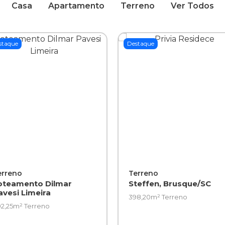
Casa
Apartamento
Terreno
Ver Todos
staque
Destaque
erreno
Terreno
oteamento Dilmar
Steffen, Brusque/SC
avesi Limeira
398,20m² Terreno
2,25m² Terreno