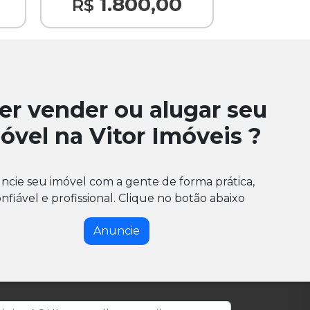
1.800,00
2.
R$
R$
1 Banheiro
1 Vaga de
er vender ou alugar seu
óvel na Vitor Imóveis ?
ncie seu imóvel com a gente de forma prática,
nfiável e profissional. Clique no botão abaixo
Anuncie