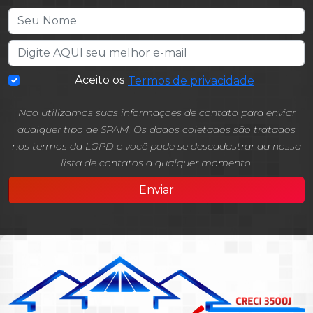
Aceito os
Termos de privacidade
Não utilizamos suas informações de contato para enviar
qualquer tipo de SPAM. Os dados coletados são tratados
nos termos da LGPD e você pode se descadastrar da nossa
lista de contatos a qualquer momento.
Enviar