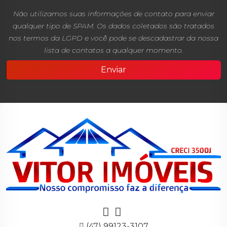
Não utilizamos suas informações de contato para enviar
qualquer tipo de SPAM. Os dados coletados são tratados
nos termos da LGPD e você pode se descadastrar da nossa
lista de contatos a qualquer momento.
Enviar
(47) 99123-3107